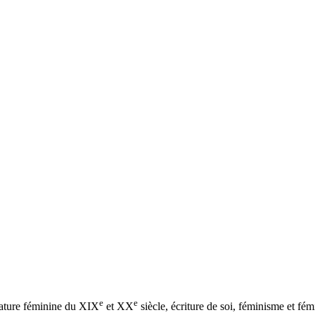
e
e
érature féminine du XIX
et XX
siècle, écriture de soi, féminisme et fém