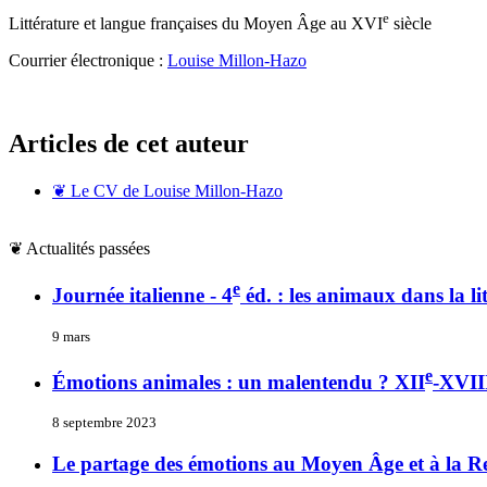
e
Littérature et langue françaises du Moyen Âge au XVI
siècle
Courrier électronique :
Louise Millon-Hazo
Articles de cet auteur
❦
Le CV de Louise Millon-Hazo
❦
Actualités passées
e
Journée italienne - 4
éd. : les animaux dans la lit
9 mars
e
Émotions animales : un malentendu ? XII
-XVII
8 septembre 2023
Le partage des émotions au Moyen Âge et à la R