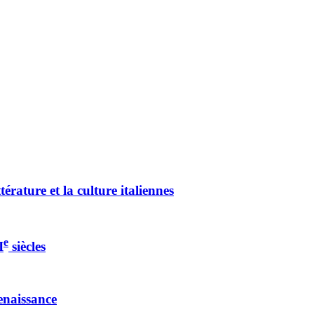
térature et la culture italiennes
e
I
siècles
enaissance