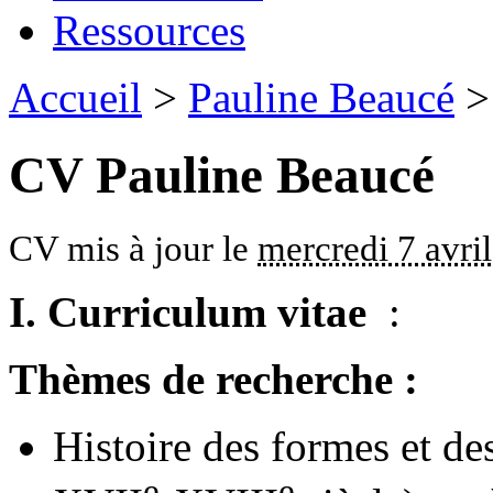
Ressources
Accueil
>
Pauline Beaucé
>
CV Pauline Beaucé
CV mis à jour le
mercredi 7 avri
I. Curriculum vitae
:
Thèmes de recherche :
Histoire des formes et des
e
e