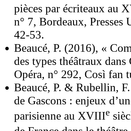
pièces par écriteaux au X
n° 7, Bordeaux, Presses U
42-53.
Beaucé, P. (2016), « Com
des types théâtraux dans 
Opéra, n° 292, Così fan t
Beaucé, P. & Rubellin, F.
de Gascons : enjeux d’un
e
parisienne au XVIII
sièc
de France dans le théâtr