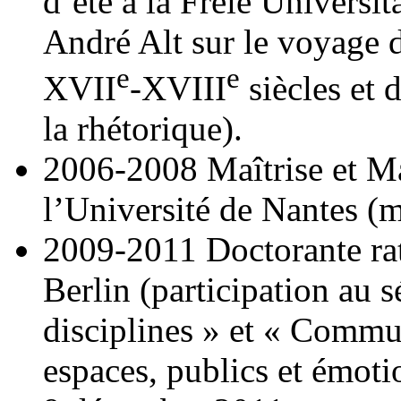
d’été à la Freie Universit
André Alt sur le voyage d
e
e
XVII
-XVIII
siècles et 
la rhétorique).
2006-2008 Maîtrise et Ma
l’Université de Nantes (
2009-2011 Doctorante ra
Berlin (participation au 
disciplines » et « Commun
espaces, publics et émoti