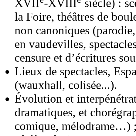
XVII
-XVIII
siècle) : s
la Foire, théâtres de boul
non canoniques (parodie,
en vaudevilles, spectacl
censure et d’écritures sou
Lieux de spectacles, Espa
(wauxhall, colisée...).
Évolution et interpénétra
dramatiques, et chorégrap
comique, mélodrame…) 