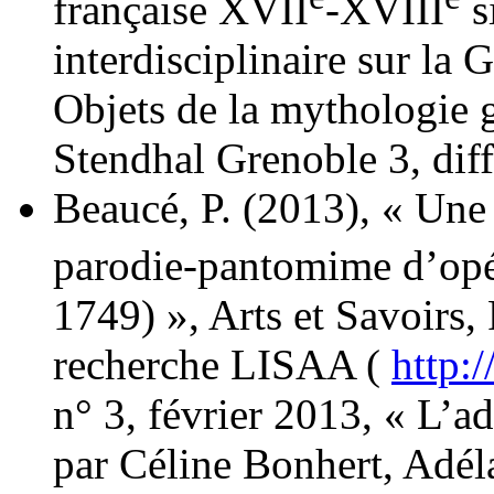
française XVII
-XVIII
s
interdisciplinaire sur la 
Objets de la mythologie g
Stendhal Grenoble 3, dif
Beaucé, P. (2013), « Une 
parodie-pantomime d’opé
1749) », Arts et Savoirs,
recherche LISAA (
http:/
n° 3, février 2013, « L’a
par Céline Bonhert, Adé