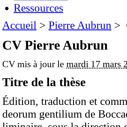
Ressources
Accueil
>
Pierre Aubrun
> 
CV Pierre Aubrun
CV mis à jour le
mardi 17 mars 
Titre de la thèse
Édition, traduction et com
deorum gentilium de Boccace
liminaire, sous la directio