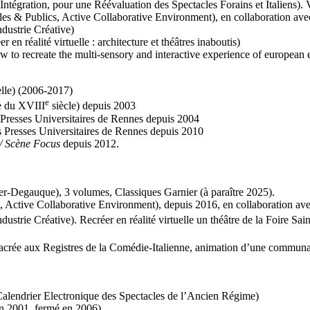
égration, pour une Réévaluation des Spectacles Forains et Italiens). 
& Publics, Active Collaborative Environment), en collaboration avec 
dustrie Créative)
alité virtuelle : architecture et théâtres inaboutis)
 recreate the multi-sensory and interactive experience of european 
lle) (2006-2017)
e
re du XVIII
siècle) depuis 2003
s Presses Universitaires de Rennes depuis 2004
es Presses Universitaires de Rennes depuis 2010
 / Scène Focus
depuis 2012.
ier-Degauque), 3 volumes, Classiques Garnier (à paraître 2025).
 Active Collaborative Environment), depuis 2016, en collaboration ave
trie Créative). Recréer en réalité virtuelle un théâtre de la Foire Sa
rée aux Registres de la Comédie-Italienne, animation d’une communau
(Calendrier Electronique des Spectacles de l’Ancien Régime)
en 2001, fermé en 2006)