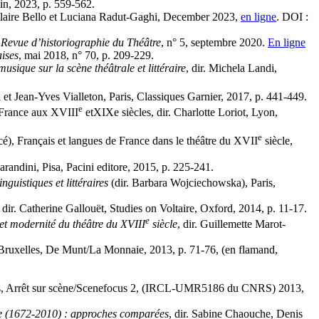
lin, 2023, p. 559-562.
e-Claire Bello et Luciana Radut-Gaghi, December 2023,
en ligne
. DOI :
,
Revue d’historiographie du Théâtre
, n° 5, septembre 2020.
En ligne
aises
, mai 2018, n° 70, p. 209-229.
sique sur la scène théâtrale et littéraire
, dir. Michela Landi,
ri et Jean-Yves Vialleton, Paris, Classiques Garnier, 2017, p. 441-449.
e
n France aux XVIII
etXIXe siècles, dir. Charlotte Loriot, Lyon,
e
é), Français et langues de France dans le théâtre du XVII
siècle,
arandini, Pisa, Pacini editore, 2015, p. 225-241.
guistiques et littéraires
(dir. Barbara Wojciechowska), Paris,
, dir. Catherine Gallouët, Studies on Voltaire, Oxford, 2014, p. 11-17.
e
 et modernité du théâtre du XVIII
siècle
, dir. Guillemette Marot-
 Bruxelles, De Munt/La Monnaie, 2013, p. 71-76, (en flamand,
cenes, Arrêt sur scène/Scenefocus 2, (IRCL-UMR5186 du CNRS) 2013,
e (1672-2010) : approches comparées
, dir. Sabine Chaouche, Denis