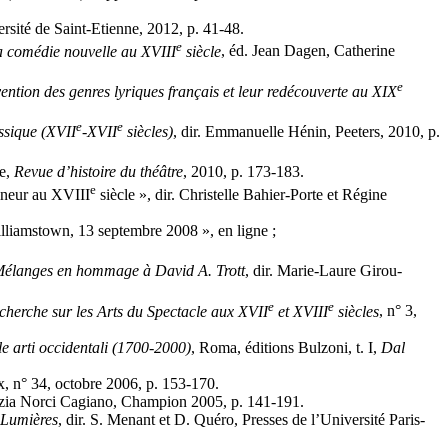
ersité de Saint-Etienne, 2012, p. 41-48.
e
a comédie nouvelle au XVIII
siècle
, éd. Jean Dagen, Catherine
e
ention des genres lyriques français et leur redécouverte au XIX
e
e
ssique (XVII
-XVII
siècles)
, dir. Emmanuelle Hénin, Peeters, 2010, p.
te,
Revue d’histoire du théâtre
, 2010, p. 173-183.
e
mineur au XVIII
siècle », dir. Christelle Bahier-Porte et Régine
illiamstown, 13 septembre 2008 », en ligne ;
élanges en hommage à David A. Trott
, dir. Marie-Laure Girou-
e
e
cherche sur les Arts du Spectacle aux XVII
et XVIII
siècles
, n° 3,
le arti occidentali (1700-2000)
, Roma, éditions Bulzoni, t. I,
Dal
, n° 34, octobre 2006, p. 153-170.
etizia Norci Cagiano, Champion 2005, p. 141-191.
 Lumières
, dir. S. Menant et D. Quéro, Presses de l’Université Paris-