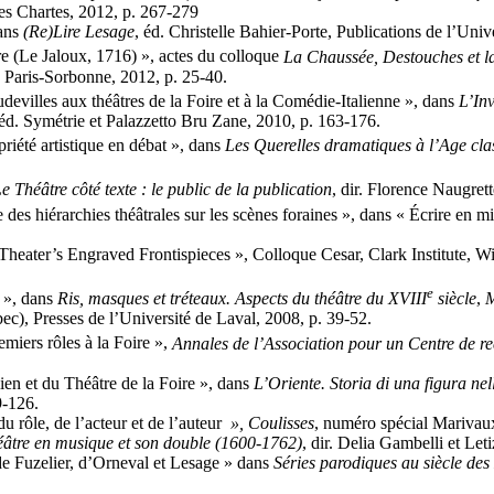
des Chartes, 2012, p. 267-279
ans
(Re)Lire Lesage
, éd. Christelle Bahier-Porte, Publications de l’Univ
ire (Le Jaloux, 1716) », actes du colloque
La Chaussée, Destouches et l
 Paris-Sorbonne, 2012, p. 25-40.
udevilles aux théâtres de la Foire et à la Comédie-Italienne », dans
L’Inv
 éd. Symétrie et Palazzetto Bru Zane, 2010, p. 163-176.
priété artistique en débat », dans
Les Querelles dramatiques à l’Age cla
e Théâtre côté texte : le public de la publication
, dir. Florence Naugret
 des hiérarchies théâtrales sur les scènes foraines », dans « Écrire en 
 Theater’s Engraved Frontispieces », Colloque Cesar, Clark Institute, W
e
», dans
Ris, masques et tréteaux. Aspects du théâtre du XVIII
siècle
,
M
c), Presses de l’Université de Laval, 2008, p. 39-52.
emiers rôles à la Foire »,
Annales de l’Association pour un Centre de re
ien et du Théâtre de la Foire »,
dans
L’Oriente. Storia di una figura nel
9-126.
u rôle, de l’acteur et de l’auteur
», Coulisses
, numéro spécial Marivaux
âtre en musique et son double (1600-1762)
, dir. Delia Gambelli et L
e Fuzelier, d’Orneval et Lesage » dans
Séries parodiques au siècle des