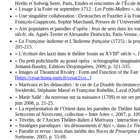
Herlin et Solveig Serre, Paris, Etudes et rencontres de l’École 
« Lesage à la Foire en septembre 1712 :
Les Petits-Maîtres
», d
« Une singulière collaboration : Destouches et Fuzelier à la Fo
François-Giappiconi, Sophie Marchand, Presses de l’Université
« Airs populaires et parodies d’opéra : Jeux de sens dans les va
siècle
, dir. Agnès Terrier et Alexandre Dratwicki, Paris-Venise,
«
La Française italienne
et
L’Italienne française
(1725) : la pro
205-215.
e
« L’écriture des lazzi dans le théâtre forain au XVIII
siècle »,
L
« Du petit polichinelle au grand opéra : scénographie imaginaire
Jomand-Baudry, Editions Desjonquères, 2009, p. 321-335.
« Images of Theatrical Rivalry : Form and Function of the Fair
[
https://cesar.huma-num.fr/cesar2/co...
]
« Marivaux et les didascalies : le cas de
La Double Inconstance
Swiderski, Stéphanie Massé et Françoise Rubellin, Laval (Québe
« Marie Sallé : du nouveau sur sa naissance (1709) et sur ses pr
juin 2008, p. 21-25.
« La représentation de l’Orient dans les parodies du Théâtre Ital
Settecento al Novecento,
collection « Inter Artes », 2007,
p. 10
« Trivelin, de l’Ancien Théâtre-Italien à Marivaux : interaction d
« Stratégies parodiques : les dénouements d’
Atys
», dans
Le Thé
« Parodie et revue : trois états inédits des
Noces de Proserpine
d
Sorbonne, 2005, p. 55-69.