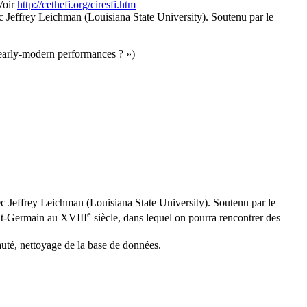
Voir
http://cethefi.org/ciresfi.htm
Jeffrey Leichman (Louisiana State University). Soutenu par le
early-modern performances ? »)
c Jeffrey Leichman (Louisiana State University). Soutenu par le
e
int-Germain au XVIII
siècle, dans lequel on pourra rencontrer des
té, nettoyage de la base de données.