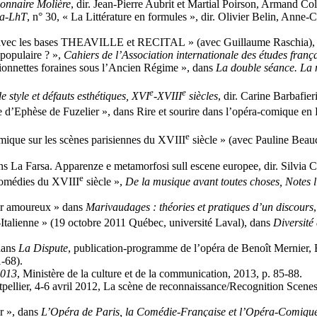
onnaire Molière
, dir. Jean-Pierre Aubrit et Martial Poirson, Armand Co
a-LhT
, n° 30, « La Littérature en formules », dir. Olivier Belin, Ann
nne avec les bases THEAVILLE et RECITAL » (avec Guillaume Raschia)
 populaire ? »,
Cahiers de l’Association internationale des études franç
rionnettes foraines sous l’Ancien Régime », dans
La double séance. La mu
e
e
e style et défauts esthétiques, XVI
-XVIII
siècles
, dir. Carine Barbafie
ne d’Ephèse de Fuzelier », dans Rire et sourire dans l’opéra-comique e
e
omique sur les scènes parisiennes du XVIII
siècle » (avec Pauline Beauc
dans La Farsa. Apparenze e metamorfosi sull escene europee, dir. Silvia C
e
 comédies du XVIII
siècle »,
De la musique avant toutes choses, Notes lin
ber amoureux » dans
Marivaudages : théories et pratiques d’un discours
Italienne » (19 octobre 2011 Québec, université Laval), dans
Diversité
dans
La Dispute
, publication-programme de l’opéra de Benoît Mernier,
1-68).
2013
, Ministère de la culture et de la communication, 2013, p. 85-88.
ontpellier, 4-6 avril 2012, La scène de reconnaissance/Recognition S
er », dans
L’Opéra de Paris, la Comédie-Française et l’Opéra-Comiqu