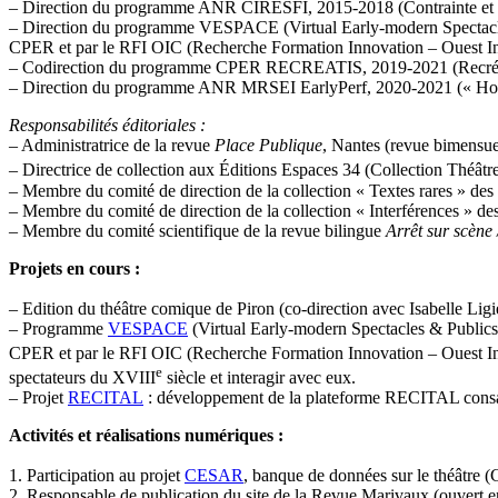
– Direction du programme ANR CIRESFI, 2015-2018 (Contrainte et Int
– Direction du programme VESPACE (Virtual Early-modern Spectacles 
CPER et par le RFI OIC (Recherche Formation Innovation – Ouest In
– Codirection du programme CPER RECREATIS, 2019-2021 (Recréer en ré
– Direction du programme ANR MRSEI EarlyPerf, 2020-2021 (« How to
Responsabilités éditoriales :
– Administratrice de la revue
Place Publique
, Nantes (revue bimensue
– Directrice de collection aux Éditions Espaces 34 (Collection Théât
– Membre du comité de direction de la collection « Textes rares » de
– Membre du comité de direction de la collection « Interférences » d
– Membre du comité scientifique de la revue bilingue
Arrêt sur scène
Projets en cours :
– Edition du théâtre comique de Piron (co-direction avec Isabelle Lig
– Programme
VESPACE
(Virtual Early-modern Spectacles & Publics,
CPER et par le RFI OIC (Recherche Formation Innovation – Ouest Indus
e
spectateurs du XVIII
siècle et interagir avec eux.
– Projet
RECITAL
: développement de la plateforme RECITAL consac
Activités et réalisations numériques :
1. Participation au projet
CESAR
, banque de données sur le théâtre 
2. Responsable de publication du site de la Revue Marivaux (ouvert 