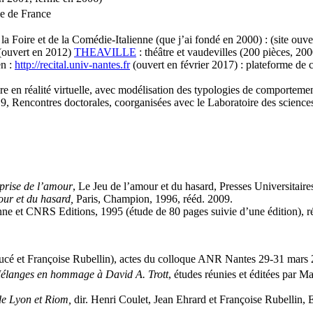
le de France
 la Foire et de la Comédie-Italienne (que j’ai fondé en 2000) : (site ouv
(ouvert en 2012)
THEAVILLE
: théâtre et vaudevilles (200 pièces, 2000
en :
http://recital.univ-nantes.fr
(ouvert en février 2017) : plateforme de 
 Foire en réalité virtuelle, avec modélisation des typologies de comporteme
19, Rencontres doctorales, coorganisées avec le Laboratoire des scienc
prise de l’amour
, Le Jeu de l’amour et du hasard, Presses Universitair
ur et du hasard,
Paris, Champion, 1996, rééd. 2009.
enne et CNRS Editions, 1995 (étude de 80 pages suivie d’une édition), 
ucé et Françoise Rubellin), actes du colloque ANR Nantes 29-31 mars 
élanges en hommage à David A. Trott
, études réunies et éditées par 
de Lyon et Riom,
dir. Henri Coulet, Jean Ehrard et Françoise Rubellin,