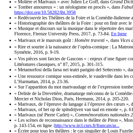
« Molière et Marivaux » avec Julien Le Goff, dans
Grand Dicti
« Tomber amoureux » : un néologisme en procès », dans
Fabul
https://doi.org/10.58282/lht.3958
« Redécouvrir les Théâtres de la Foire et la Comédie-Italie
« Historiographie des théâtres de la Foire : pour en finir avec le
« Musique et discours sur la musique dans le répertoire des ma
Florence, Firenze University Press, 2017, p. 73-84.
En ligne
« Marivaux et le mauvais goût :
Homère travesti
», dans
Vices d
« Rire et sourire à la naissance de l’opéra-comique : La Matro
Symétrie, 2016, p. 9-19.
« Vos pièces sont farcies de Gascons » : enjeux d’une figure c
Littératures classiques, n° 87, 2015, p. 301-315.
« Metamorfosi della farsa nei teatri parigini del Settecento », 
« Une ressource comique sous-estimée, le vaudeville dans les
L’Harmattan, 2014, p. 23-36.
« Sur l’apparition du mot marivaudage et de l’expression tom
« Delisle de la Drevetière, dramaturge méconnu de la Comédie-
Mercier et Nicholas Dion, Paris, Hermann, 2014, p. 205-220.
« Marivaux, de l’épreuve du langage à l’épreuve des cœurs », 
« Marivaux, of het op de spitsdrijven van taal en emotie », p. 6
« Marivaux (né Pierre Carlet) »,
Commémorations nationales 
« Les scènes de reconnaissance dans le théâtre de Piron », M
p. 143-154, en ligne :
http://www.ircl.cnrs.fr/francais/ar...
« Écrire pour tous les théâtres : le cas singulier de Louis Fuzeli