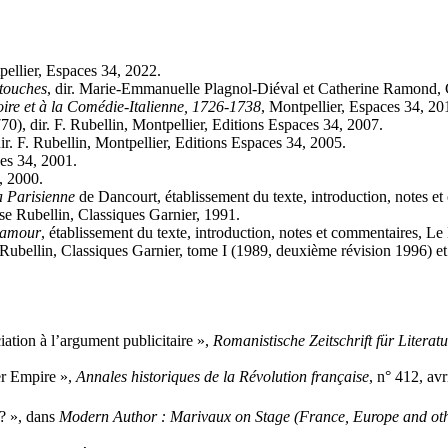
pellier, Espaces 34, 2022.
touches
, dir. Marie-Emmanuelle Plagnol-Diéval et Catherine Ramond, Cl
Foire et à la Comédie-Italienne, 1726-1738
, Montpellier, Espaces 34, 20
0), dir. F. Rubellin, Montpellier, Editions Espaces 34, 2007.
dir. F. Rubellin, Montpellier, Editions Espaces 34, 2005.
ces 34, 2001.
o, 2000.
a Parisienne
de Dancourt, établissement du texte, introduction, notes e
ise Rubellin, Classiques Garnier, 1991.
’amour
, établissement du texte, introduction, notes et commentaires, Le
 Rubellin, Classiques Garnier, tome I (1989, deuxième révision 1996) et
ciation à l’argument publicitaire »,
Romanistische Zeitschrift für Litera
er Empire »,
Annales historiques de la Révolution française
, n° 412, av
 ? », dans
Modern Author : Marivaux on Stage (France, Europe and oth