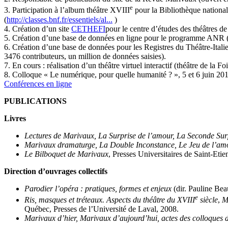
e
3. Participation à l’album théâtre XVIII
pour la Bibliothèque nationa
(
http://classes.bnf.fr/essentiels/al...
)
4. Création d’un site
CETHEFI
pour le centre d’études des théâtres de
5. Création d’une base de données en ligne pour le programme ANR 
6. Création d’une base de données pour les Registres du Théâtre-Itali
3476 contributeurs, un million de données saisies).
7. En cours : réalisation d’un théâtre virtuel interactif (théâtre de la
8. Colloque « Le numérique, pour quelle humanité ? », 5 et 6 juin 20
Conférences en ligne
PUBLICATIONS
Livres
Lectures de Marivaux, La Surprise de l’amour, La Seconde Sur
Marivaux dramaturge, La Double Inconstance, Le Jeu de l’amo
Le Bilboquet de Marivaux
, Presses Universitaires de Saint-Eti
Direction d’ouvrages collectifs
Parodier l’opéra : pratiques, formes et enjeux
(dir. Pauline Bea
e
Ris, masques et tréteaux. Aspects du théâtre du XVIII
siècle
,
M
Québec, Presses de l’Université de Laval, 2008.
Marivaux d’hier, Marivaux d’aujourd’hui, actes des colloques 