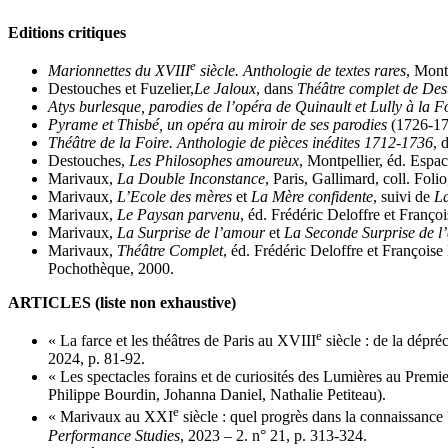
Editions critiques
e
Marionnettes du XVIII
siècle. Anthologie de textes rares
, Mont
Destouches et Fuzelier,
Le Jaloux
, dans
Théâtre complet de Des
Atys burlesque, parodies de l’opéra de Quinault et Lully à la 
Pyrame et Thisbé, un opéra au miroir de ses parodies
(1726-177
Théâtre de la Foire. Anthologie de pièces inédites 1712-1736
, 
Destouches,
Les Philosophes amoureux
, Montpellier, éd. Espa
Marivaux,
La Double Inconstance
, Paris, Gallimard, coll. Foli
Marivaux,
L’Ecole des mères
et
La Mère confidente
, suivi de
L
Marivaux,
Le Paysan parvenu
, éd. Frédéric Deloffre et Franço
Marivaux,
La Surprise de l’amour
et
La Seconde Surprise de l
Marivaux,
Théâtre Complet
, éd. Frédéric Deloffre et Françoise
Pochothèque, 2000.
ARTICLES (liste non exhaustive)
e
« La farce et les théâtres de Paris au XVIII
siècle : de la dépré
2024, p. 81-92.
« Les spectacles forains et de curiosités des Lumières au Premi
Philippe Bourdin, Johanna Daniel, Nathalie Petiteau).
e
« Marivaux au XXI
siècle : quel progrès dans la connaissance
Performance Studies
, 2023 – 2. n° 21, p. 313-324.