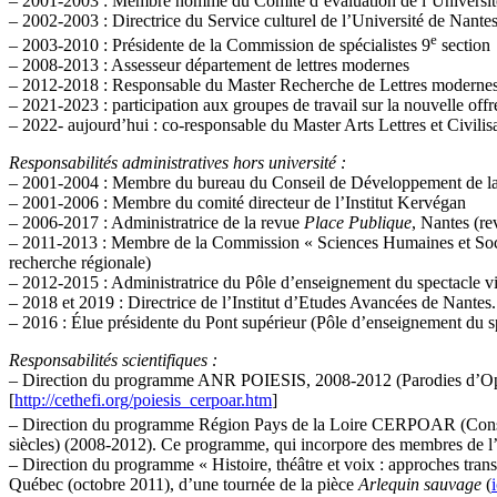
– 2001-2003 : Membre nommé du Comité d’évaluation de l’Universit
– 2002-2003 : Directrice du Service culturel de l’Université de Nantes 
e
– 2003-2010 : Présidente de la Commission de spécialistes 9
section
– 2008-2013 : Assesseur département de lettres modernes
– 2012-2018 : Responsable du Master Recherche de Lettres moderne
– 2021-2023 : participation aux groupes de travail sur la nouvelle off
– 2022- aujourd’hui : co-responsable du Master Arts Lettres et Civilis
Responsabilités administratives hors université :
– 2001-2004 : Membre du bureau du Conseil de Développement de la
– 2001-2006 : Membre du comité directeur de l’Institut Kervégan
– 2006-2017 : Administratrice de la revue
Place Publique
, Nantes (re
– 2011-2013 : Membre de la Commission « Sciences Humaines et Soci
recherche régionale)
– 2012-2015 : Administratrice du Pôle d’enseignement du spectacle viv
– 2018 et 2019 : Directrice de l’Institut d’Etudes Avancées de Nantes.
– 2016 : Élue présidente du Pont supérieur (Pôle d’enseignement du sp
Responsabilités scientifiques :
– Direction du programme ANR POIESIS, 2008-2012 (Parodies d’Opéra :
[
http://cethefi.org/poiesis_cerpoar.htm
]
– Direction du programme Région Pays de la Loire CERPOAR (Constitut
siècles) (2008-2012). Ce programme, qui incorpore des membres de l’
– Direction du programme « Histoire, théâtre et voix : approches tran
Québec (octobre 2011), d’une tournée de la pièce
Arlequin sauvage
(
i