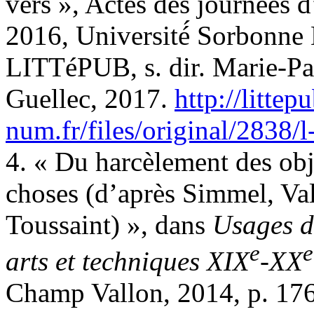
vers », Actes des journées d
2016, Université́ Sorbonne
LITTéPUB, s. dir. Marie‐Pa
Guellec, 2017.
http://litte
num.fr/files/original/2838/l
4. « Du harcèlement des obje
choses (d’après Simmel, Val
Toussaint) », dans
Usages de
e
e
arts et techniques XIX
-XX
Champ Vallon, 2014, p. 17