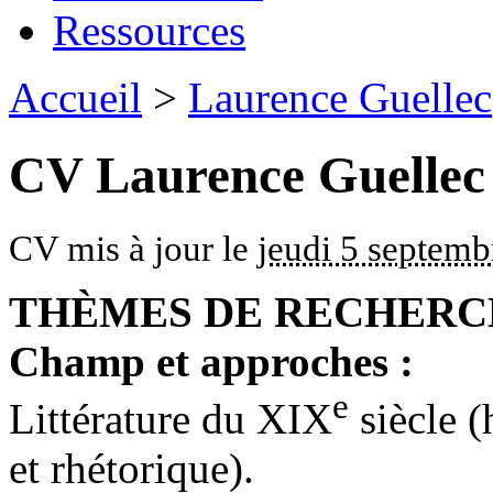
Ressources
Accueil
>
Laurence Guellec
CV Laurence Guellec
CV mis à jour le
jeudi 5 septem
THÈMES DE RECHERC
Champ et approches :
e
Littérature du XIX
siècle (
et rhétorique).