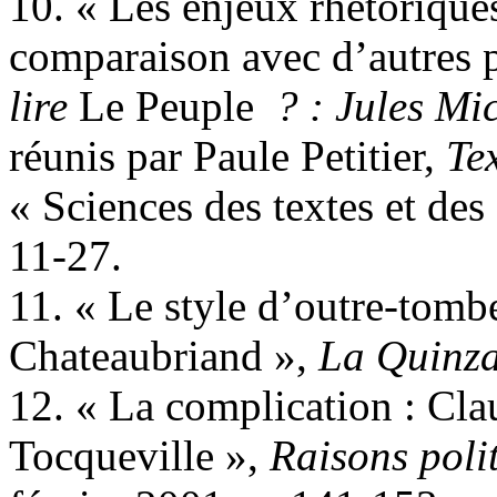
10. « Les enjeux rhétoriques
comparaison avec d’autres p
lire
Le Peuple
? : Jules Mi
réunis par Paule Petitier,
Te
« Sciences des textes et des
11-27.
11. « Le style d’outre-tomb
Chateaubriand »,
La Quinzai
12. « La complication : Cla
Tocqueville »,
Raisons poli