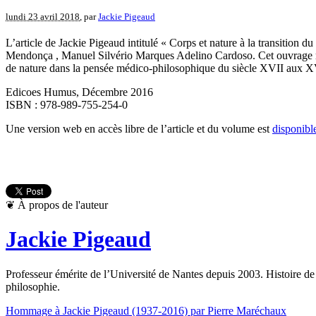
lundi 23 avril 2018
, par
Jackie Pigeaud
L’article de Jackie Pigeaud intitulé « Corps et nature à la transition d
Mendonça , Manuel Silvério Marques Adelino Cardoso. Cet ouvrage rass
de nature dans la pensée médico-philosophique du siècle XVII aux X
Edicoes Humus, Décembre 2016
ISBN : 978‑989‑755‑254‑0
Une version web en accès libre de l’article et du volume est
disponible
❦
À propos de l'auteur
Jackie Pigeaud
Professeur émérite de l’Université de Nantes depuis 2003. Histoire de la
philosophie.
Hommage à Jackie Pigeaud (1937-2016) par Pierre Maréchaux