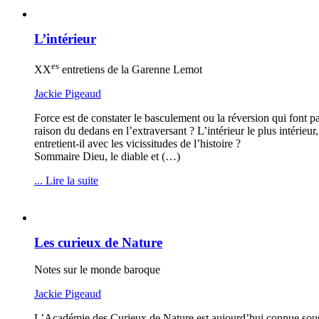
L’intérieur
es
XX
entretiens de la Garenne Lemot
Jackie Pigeaud
Force est de constater le basculement ou la réversion qui font pas
raison du dedans en l’extraversant ? L’intérieur le plus intérieu
entretient-il avec les vicissitudes de l’histoire ?
Sommaire Dieu, le diable et (…)
... Lire la suite
Les curieux de Nature
Notes sur le monde baroque
Jackie Pigeaud
L’Académie des Curieux de Nature est aujourd’hui connue sous