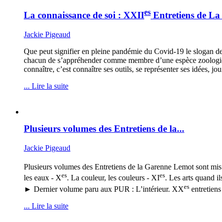
es
La connaissance de soi : XXII
Entretiens de L
Jackie Pigeaud
Que peut signifier en pleine pandémie du Covid-19 le slogan de
chacun de s’appréhender comme membre d’une espèce zoologique, 
connaître, c’est connaître ses outils, se représenter ses idées, jo
... Lire la suite
Plusieurs volumes des Entretiens de la...
Jackie Pigeaud
Plusieurs volumes des Entretiens de la Garenne Lemot sont mis en
es
es
les eaux - X
. La couleur, les couleurs - XI
. Les arts quand il
es
► Dernier volume paru aux PUR : L’intérieur. XX
entretien
... Lire la suite