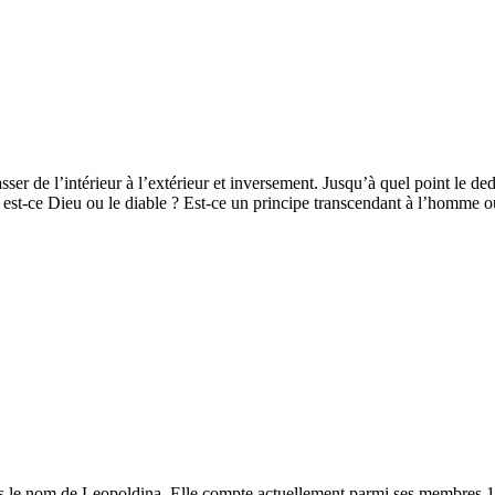
ser de l’intérieur à l’extérieur et inversement. Jusqu’à quel point le ded
r, est-ce Dieu ou le diable ? Est-ce un principe transcendant à l’homme o
 le nom de Leopoldina. Elle compte actuellement parmi ses membres 1