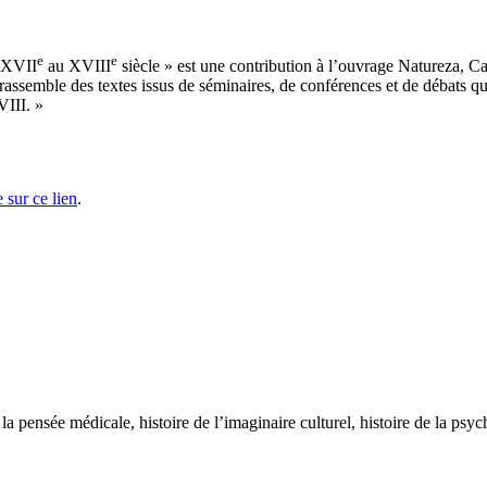
e
e
u XVII
au XVIII
siècle » est une contribution à l’ouvrage Natureza, 
emble des textes issus de séminaires, de conférences et de débats qui, 
VIII. »
 sur ce lien
.
 pensée médicale, histoire de l’imaginaire culturel, histoire de la psychi