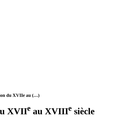
ition du XVIIe au (…)
e
e
du XVII
au XVIII
siècle