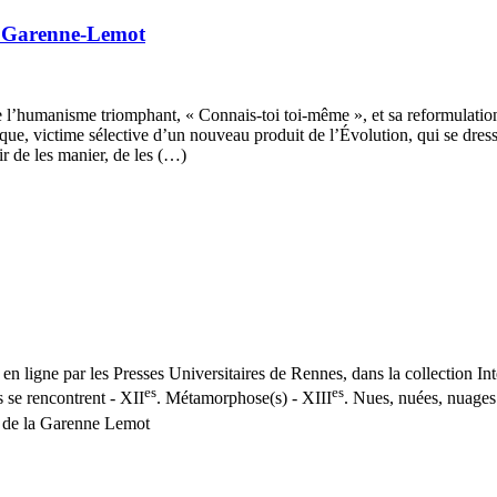
a Garenne-Lemot
 l’humanisme triomphant, « Connais-toi toi-même », et sa reformulation 
victime sélective d’un nouveau produit de l’Évolution, qui se dresse de
uir de les manier, de les (…)
 ligne par les Presses Universitaires de Rennes, dans la collection Inter
es
es
s se rencontrent - XII
. Métamorphose(s) - XIII
. Nues, nuées, nuage
s de la Garenne Lemot