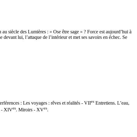
au siècle des Lumières : « Ose être sage » ? Force est aujourd’hui à
vant lui, l’attaque de l’intérieur et met ses savoirs en échec. Se
es
férences : Les voyages : rêves et réalités - VII
Entretiens. L’eau,
es
es
s - XIV
. Miroirs - XV
.