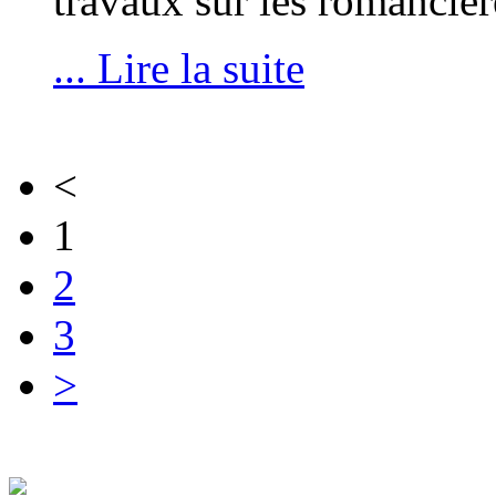
travaux sur les romanciè
... Lire la suite
<
1
2
3
>