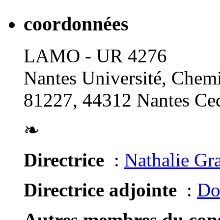
coordonnées
LAMO - UR 4276
Nantes Université, Chemi
81227, 44312 Nantes Ced
❧
Directrice
:
Nathalie Gr
Directrice adjointe
:
Do
Autres membres du conse