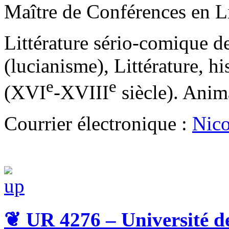
Maître de Conférences en L
Littérature sério-comique d
(lucianisme), Littérature, hi
e
e
(XVI
-XVIII
siècle). Anima
Courrier électronique :
Nico
❦
UR 4276 – Université d