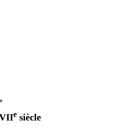
le
e
XVII
siècle