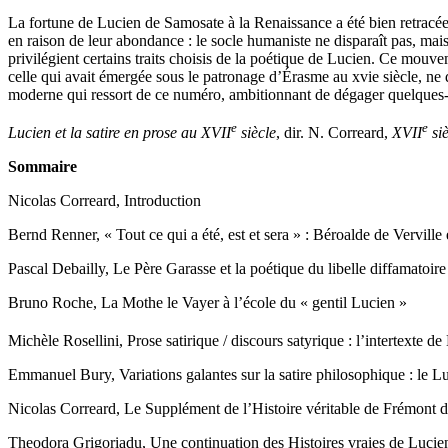
La fortune de Lucien de Samosate à la Renaissance a été bien retracée 
en raison de leur abondance : le socle humaniste ne disparaît pas, ma
privilégient certains traits choisis de la poétique de Lucien. Ce mouv
celle qui avait émergée sous le patronage d’Érasme au xvie siècle, ne 
moderne qui ressort de ce numéro, ambitionnant de dégager quelques-
e
e
Lucien et la satire en prose au XVII
siècle
, dir. N. Correard,
XVII
siè
Sommaire
Nicolas Correard, Introduction
Bernd Renner, « Tout ce qui a été, est et sera » : Béroalde de Vervill
Pascal Debailly, Le Père Garasse et la poétique du libelle diffamatoire 
Bruno Roche, La Mothe le Vayer à l’école du « gentil Lucien »
Michèle Rosellini, Prose satirique / discours satyrique : l’intertexte 
Emmanuel Bury, Variations galantes sur la satire philosophique : le L
Nicolas Correard, Le Supplément de l’Histoire véritable de Frémont d’
Theodora Grigoriadu, Une continuation des Histoires vraies de Lucien d