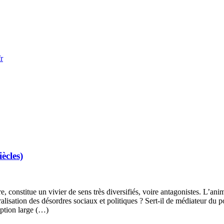
r
iècles)
re, constitue un vivier de sens très diversifiés, voire antagonistes. L’an
ralisation des désordres sociaux et politiques ? Sert-il de médiateur du 
eption large (…)