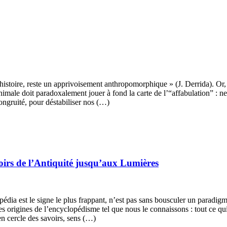
ît l’histoire, reste un apprivoisement anthropomorphique » (J. Derrida). O
imale doit paradoxalement jouer à fond la carte de l’“affabulation” : ne
congruité, pour déstabiliser nos (…)
voirs de l’Antiquité jusqu’aux Lumières
dia est le signe le plus frappant, n’est pas sans bousculer un paradigm
 origines de l’encyclopédisme tel que nous le connaissons : tout ce qui
en cercle des savoirs, sens (…)