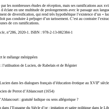
par les nombreuses études de réception, mais ses ramifications aux xvii
is il éclate en une multitude de prolongements avec le passage aux langu
ement de diversification, qui rend très hypothétique l’existence d’un « l
doit pas conduire à préjuger d’un tarissement. C’est au contraire l’extra
unes de ces ramifications.
cle
, n°286, 2020-1. ISBN : 978-2-13-082384-1
e et le mélange ménippéen
: l’utilisation de Lucien, de Rabelais et de Régnier
e
de Lucien dans les dialogues français d’éducation érotique au XVII
siècle
ucien de Perrot d’Ablancourt (1654)
Ablancourt : gratuité ludique ou sens allégorique ?
ans l’Espagne du Siècle d’or : imitation et satire politique dans le Li