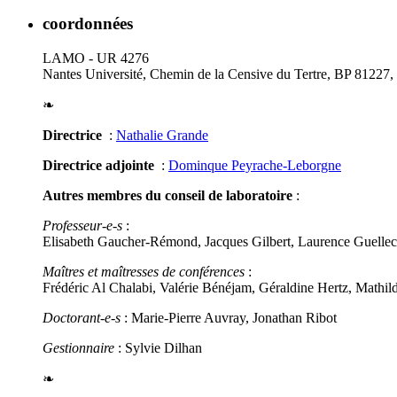
coordonnées
LAMO - UR 4276
Nantes Université, Chemin de la Censive du Tertre, BP 81227
❧
Directrice
:
Nathalie Grande
Directrice adjointe
:
Dominque Peyrache-Leborgne
Autres membres du conseil de laboratoire
:
Professeur-e-s
:
Elisabeth Gaucher-Rémond, Jacques Gilbert, Laurence Guellec
Maîtres et maîtresses de conférences
:
Frédéric Al Chalabi, Valérie Bénéjam, Géraldine Hertz, Mathi
Doctorant-e-s
: Marie-Pierre Auvray, Jonathan Ribot
Gestionnaire
: Sylvie Dilhan
❧