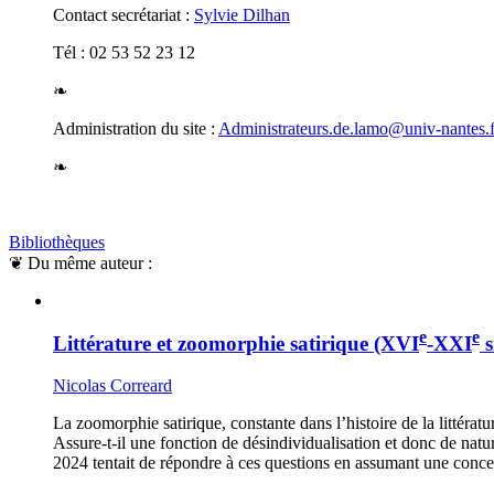
Contact secrétariat :
Sylvie Dilhan
Tél : 02 53 52 23 12
❧
Administration du site :
Administrateurs.de.lamo@univ-nantes.f
❧
Bibliothèques
❦
Du même auteur :
e
e
Littérature et zoomorphie satirique (XVI
-XXI
s
Nicolas Correard
La zoomorphie satirique, constante dans l’histoire de la littératu
Assure-t-il une fonction de désindividualisation et donc de natu
2024 tentait de répondre à ces questions en assumant une conc