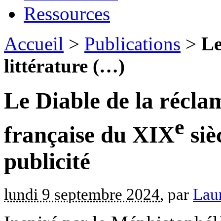
Ressources
Accueil
>
Publications
>
Le
littérature (…)
Le Diable de la réclam
e
française du XIX
siè
publicité
lundi 9 septembre 2024
, par
Lau