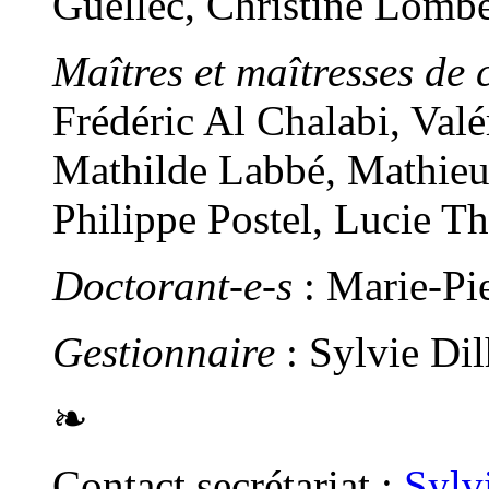
Guellec, Christine Lomb
Maîtres et maîtresses de 
Frédéric Al Chalabi, Val
Mathilde Labbé, Mathieu
Philippe Postel, Lucie T
Doctorant-e-s
: Marie-Pi
Gestionnaire
: Sylvie Di
❧
Contact secrétariat :
Sylv