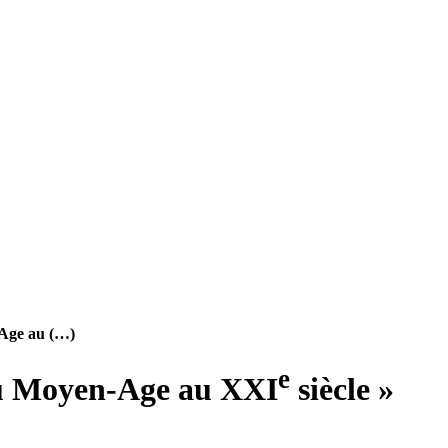
-Age au (…)
e
du Moyen-Age au XXI
siècle »