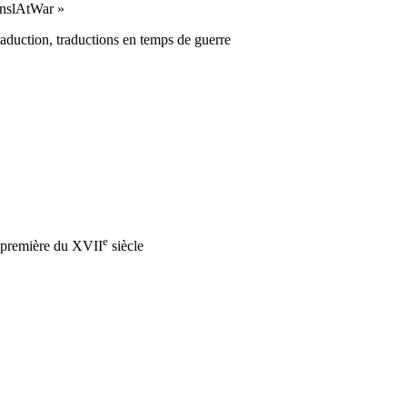
anslAtWar »
 traduction, traductions en temps de guerre
e
a première du XVII
siècle