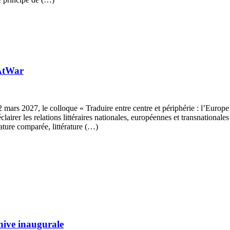
lAtWar
mars 2027, le colloque « Traduire entre centre et périphérie : l’Europe 
éclairer les relations littéraires nationales, européennes et transnationa
rature comparée, littérature (…)
chive inaugurale