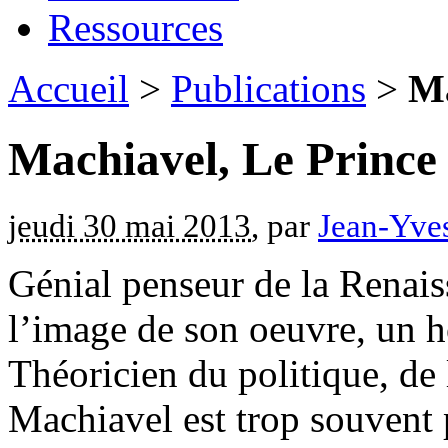
Ressources
Accueil
>
Publications
>
Ma
Machiavel, Le Prince
jeudi 30 mai 2013
, par
Jean-Yve
Génial penseur de la Renais
l’image de son oeuvre, un 
Théoricien du politique, de l
Machiavel est trop souven