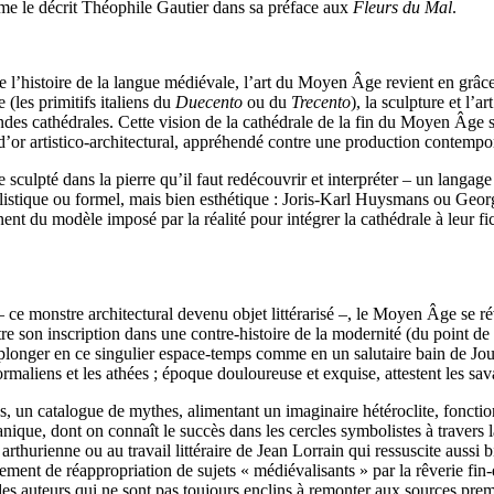
omme le décrit Théophile Gautier dans sa préface aux
Fleurs du Mal
.
l’histoire de la langue médiévale, l’art du Moyen Âge revient en grâce 
 (les primitifs italiens du
Duecento
ou du
Trecento
), la sculpture et l’a
des cathédrales. Cette vision de la cathédrale de la fin du Moyen Âge s
 d’or artistico-architectural, appréhendé contre une production contempo
 sculpté dans la pierre qu’il faut redécouvrir et interpréter – un langag
stylistique ou formel, mais bien esthétique : Joris-Karl Huysmans ou Ge
nt du modèle imposé par la réalité pour intégrer la cathédrale à leur fic
monstre architectural devenu objet littérarisé –, le Moyen Âge se révèle
re son inscription dans une contre-histoire de la modernité (du point de vu
 se plonger en ce singulier espace-temps comme en un salutaire bain de Jo
maliens et les athées ; époque douloureuse et exquise, attestent les savant
un catalogue de mythes, alimentant un imaginaire hétéroclite, fonction
que, dont on connaît le succès dans les cercles symbolistes à travers l
re arthurienne ou au travail littéraire de Jean Lorrain qui ressuscite a
 de réappropriation de sujets « médiévalisants » par la rêverie fin-de-
des auteurs qui ne sont pas toujours enclins à remonter aux sources premi