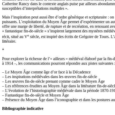
Catherine Rancy dans le contexte anglais puise par ailleurs abondammen
susceptibles d’interprétations multiples ».
Mais l’inspiration peut aussi être d’ordre générique et scripturaire : o
puissants. L’exploitation du Moyen Âge permet d’expérimenter un autre c
offre une marge de liberté, de rupture et de recréation, en renouant av
« fantastique fin-de-siècle » s’inspirent largement des mystères médi
e
récit, situé au V
siècle, est inspiré des écrits de Grégoire de Tours. L
littéraire.
*
Pour explorer la richesse de l’« ailleurs » médiéval élaboré par la fin-
à 1914 –, les communications pourront répondre aux pistes suivantes 
– Le Moyen Âge comme âge d’or face à la Décadence
– Les inspirations médiévales dans les œuvres fin-de-siècle
– Les œuvres fin-de-siècle prenant comme cadre le Moyen Âge
– Les références érudites au Moyen Âge dans la littérature fin-de-sièc
– L’évolution de l’historiographie médiévale dans la période 1870-19
– Fantastique fin-de-siècle et Moyen Âge
– Présence du Moyen Âge dans l’iconographie et dans les postures au
Bibliographie indicative