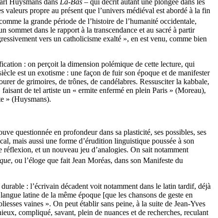
s-Karl Huysmans dans
Là-Bas
– qui décrit autant une plongée dans les
s valeurs propre au présent que l’univers médiéval est abordé à la fin
, comme la grande période de l’histoire de l’humanité occidentale,
un sommet dans le rapport à la transcendance et au sacré à partir
ogressivement vers un catholicisme exalté », en est venu, comme bien
ication : on perçoit la dimension polémique de cette lecture, qui
iècle est un exotisme : une façon de fuir son époque et de manifester
tourer de grimoires, de trônes, de candélabres. Ressusciter la kabbale,
 faisant de tel artiste un « ermite enfermé en plein Paris » (Moreau),
ste » (Huysmans).
ve questionnée en profondeur dans sa plasticité, ses possibles, ses
exical, mais aussi une forme d’érudition linguistique poussée à son
te réflexion, et un nouveau jeu d’analogies. On sait notamment
ique
, ou l’éloge que fait Jean Moréas, dans son Manifeste du
durable : l’écrivain décadent voit notamment dans le latin tardif, déjà
 langue latine de la même époque [que les chansons de geste en
oliesses vaines ». On peut établir sans peine, à la suite de Jean-Yves
ngénieux, compliqué, savant, plein de nuances et de recherches, reculant