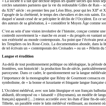
« La société n’a fait que déchoir depuis les quatre siècles qui nous
cercles satanistes parisiens que la vie du redoutable Gilles de Rais –
e
e
du XIX
siècle : en premier lieu par Léon Bloy, pour qui les XII
et X
l’apogée de la chrétienté, le temps des chevaliers et des rois saints. 
duquel n’aurait cessé de se précipiter le déclin de l’Occident. En ce
des auteurs de sa génération, à « considérer le Moyen Âge comme son
C’est au sein d’une vision involutive de l’histoire, conçue comme une 
contredit ouvertement la « marche en avant » du progrès en vantant un
son extériorité au monde contemporain. Au point que l’écrivain peut aff
les Templiers ou les Rose-Croix. La documentation abonde, dans la litté
de tel écrivain un « contemporain des Croisades » ou un « Pèlerin du S
Langue et érudition
Au-delà de tout positionnement politique ou idéologique, la période d
frontières, son historicité : la production fin-de-siècle, particulièrem
paroxysme. Dans ce cadre, le questionnement sur la langue médiévale, 
l’importance de la monographie que Rémy de Gourmont consacra en 1
symbolisme, de « la bonne et luxuriante et fringante langue française
L’Occident médiéval, avec son latin liturgique et son français balbutia
abâtardi, décomposé ou « faisandé » (Huysmans), un modèle de langue 
français] apparaît […] mieux accordée avec les états d’âme fin-de-siècle
Tilliette, un parallèle entre le latin médiéval vieillissant, au moment o