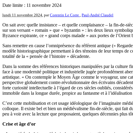
Date limite : 11 novembre 2024
lundi 11 novembre 2024
, par
Corentin Le Corre
,
Paul-André Claudel
On sait avec quelle insistance – et quelle complaisance – la fin-de-sièc
sur son versant « romain » que « byzantin » : les deux lieux symboliq
Byzance expirante, ce « grand corps malade » aux portes de l’Orient 
Sans remettre en cause l’omniprésence du référent antique (« Regarde
modèle historiographique permettant à des témoins de leur temps de conc
totalité de la « pensée de l’histoire » décadente.
Dans la somme des références historiques manipulées par la culture fi
face à une modernité politique et industrielle jugée profondément abe
artistique. « On contemple le Moyen Âge comme le voyageur, une cath
perspective globalement contre-révolutionnaire des écrivains décadents
forte curiosité intellectuelle à l’égard de ces siècles oubliés, cons
immobile dans la longue durée, propice au fantasme et à l’idéalisatio
C’est cette mobilisation et cet usage idéologique de l’imaginaire médiév
colloque. Il existe bel et bien un médiévalisme fin-de-siècle, qui fait 
peu à voir avec la lecture que proposaient, quelques décennies plus tôt
Crise et âge d’or