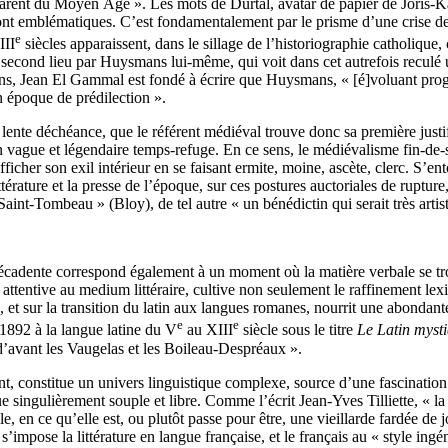
 séparent du Moyen Âge ». Les mots de Durtal, avatar de papier de Jori
 sont emblématiques. C’est fondamentalement par le prisme d’une crise de
e
III
siècles apparaissent, dans le sillage de l’historiographie catholique
En second lieu par Huysmans lui-même, qui voit dans cet autrefois reculé 
 sens, Jean El Gammal est fondé à écrire que Huysmans, « [é]voluant pr
 époque de prédilection ».
lente déchéance, que le référent médiéval trouve donc sa première justif
 vague et légendaire temps-refuge. En ce sens, le médiévalisme fin-de-s
icher son exil intérieur en se faisant ermite, moine, ascète, clerc. S’en
rature et la presse de l’époque, sur ces postures auctoriales de rupture,
aint-Tombeau » (Bloy), de tel autre « un bénédictin qui serait très arti
écadente correspond également à un moment où la matière verbale se trou
ent attentive au medium littéraire, cultive non seulement le raffinement l
et sur la transition du latin aux langues romanes, nourrit une abondan
e
e
892 à la langue latine du V
au XIII
siècle sous le titre
Le Latin myst
 d’avant les Vaugelas et les Boileau-Despréaux ».
nt, constitue un univers linguistique complexe, source d’une fascination 
singulièrement souple et libre. Comme l’écrit Jean-Yves Tilliette, « la
, en ce qu’elle est, ou plutôt passe pour être, une vieillarde fardée de j
ù s’impose la littérature en langue française, et le français au « style i