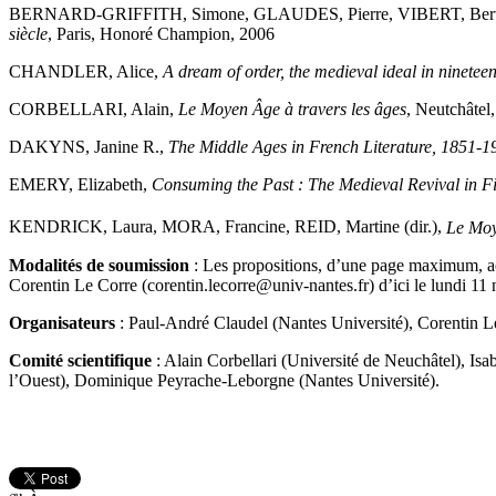
BERNARD-GRIFFITH, Simone, GLAUDES, Pierre, VIBERT, Bertra
siècle
, Paris, Honoré Champion, 2006
CHANDLER, Alice,
A dream of order, the medieval ideal in nineteen
CORBELLARI, Alain,
Le Moyen Âge à travers les âges
, Neutchâtel
DAKYNS, Janine R.,
The Middle Ages in French Literature, 1851-1
EMERY, Elizabeth,
Consuming the Past : The Medieval Revival in F
KENDRICK, Laura, MORA, Francine, REID, Martine (dir.),
Le Moy
Modalités de soumission
: Les propositions, d’une page maximum, ac
Corentin Le Corre (corentin.lecorre@univ-nantes.fr) d’ici le lundi 11 
Organisateurs
: Paul-André Claudel (Nantes Université), Corentin L
Comité scientifique
: Alain Corbellari (Université de Neuchâtel), I
l’Ouest), Dominique Peyrache-Leborgne (Nantes Université).