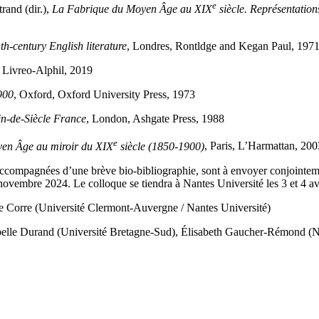
e
nd (dir.),
La Fabrique du Moyen Âge au XIX
siècle. Représentation
th-century English literature
, Londres, Rontldge and Kegan Paul, 197
, Livreo-Alphil, 2019
900
, Oxford, Oxford University Press, 1973
in-de-Siècle France
, London, Ashgate Press, 1988
e
en Âge au miroir du XIX
siècle (1850-1900)
, Paris, L’Harmattan, 200
compagnées d’une brève bio-bibliographie, sont à envoyer conjointeme
novembre 2024. Le colloque se tiendra à Nantes Université les 3 et 4 av
e Corre (Université Clermont-Auvergne / Nantes Université)
sabelle Durand (Université Bretagne-Sud), Élisabeth Gaucher-Rémond (N