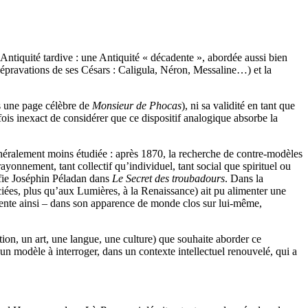
l’Antiquité tardive : une Antiquité « décadente », abordée aussi bien
dépravations de ses Césars : Caligula, Néron, Messaline…) et la
s une page célèbre de
Monsieur de Phocas
), ni sa validité en tant que
fois inexact de considérer que ce dispositif analogique absorbe la
énéralement moins étudiée : après 1870, la recherche de contre-modèles
onnement, tant collectif qu’individuel, tant social que spirituel ou
fie Joséphin Péladan dans
Le Secret des troubadours
. Dans la
ciées, plus qu’aux Lumières, à la Renaissance) ait pu alimenter une
ésente ainsi – dans son apparence de monde clos sur lui-même,
ation, un art, une langue, une culture) que souhaite aborder ce
t un modèle à interroger, dans un contexte intellectuel renouvelé, qui a