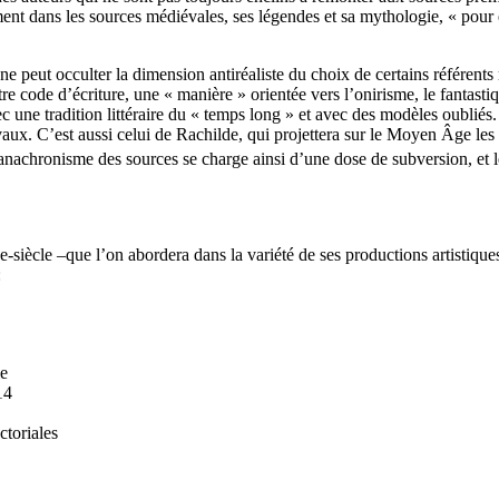
t dans les sources médiévales, ses légendes et sa mythologie, « pour en
n ne peut occulter la dimension antiréaliste du choix de certains référent
ode d’écriture, une « manière » orientée vers l’onirisme, le fantastique
ec une tradition littéraire du « temps long » et avec des modèles oubliés
évaux. C’est aussi celui de Rachilde, qui projettera sur le Moyen Âge 
’anachronisme des sources se charge ainsi d’une dose de subversion, et l
de-siècle –que l’on abordera dans la variété de ses productions artistique
:
le
14
ctoriales