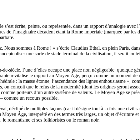
le s’est écrite, peinte, ou représentée, dans un rapport d’analogie avec 
ues de l’imaginaire décadent étant la Rome impériale (marquée par les 
barbare.
z. Nous sommes à Rome ! » s’écrie Claudius Éthal, en plein Paris, dan
eptualiser une sorte de stade terminal de la civilisation, il serait toute
n-de-siècle, l’une d’elles occupe une place non négligeable, quoique g
rrante revitalise le rapport au Moyen Âge, perçu comme un moment de ray
édrale : la masse étonne, l’ascendance des lignes enthousiasme », con
, on conçoit que le refus de la modernité (dont les origines seront asso
idérés comme porteurs d’un autre système de valeurs. Le Moyen Âge se pr
n – comme un recours possible.
al, décliné de multiples façons (car il désigne tout à la fois une civilis
du Moyen Âge, interprété en des termes très larges, un objet d’écriture e
, le romantisme et ses folkloristes ou le roman noir.