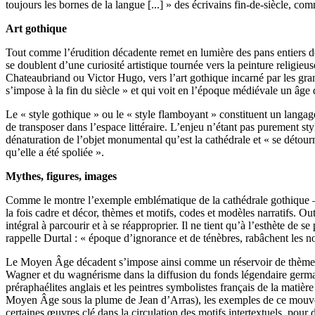
toujours les bornes de la langue [...] » des écrivains fin-de-siècle, c
Art gothique
Tout comme l’érudition décadente remet en lumière des pans entiers de 
se doublent d’une curiosité artistique tournée vers la peinture religieuse
Chateaubriand ou Victor Hugo, vers l’art gothique incarné par les gran
s’impose à la fin du siècle » et qui voit en l’époque médiévale un âge
Le « style gothique » ou le « style flamboyant » constituent un langage
de transposer dans l’espace littéraire. L’enjeu n’étant pas purement 
dénaturation de l’objet monumental qu’est la cathédrale et « se détourne
qu’elle a été spoliée ».
Mythes, figures, images
Comme le montre l’exemple emblématique de la cathédrale gothique – ce 
la fois cadre et décor, thèmes et motifs, codes et modèles narratifs. Out
intégral à parcourir et à se réapproprier. Il ne tient qu’à l’esthète de
rappelle Durtal : « époque d’ignorance et de ténèbres, rabâchent les nor
Le Moyen Âge décadent s’impose ainsi comme un réservoir de thèmes, 
Wagner et du wagnérisme dans la diffusion du fonds légendaire germani
préraphaélites anglais et les peintres symbolistes français de la matiè
Moyen Âge sous la plume de Jean d’Arras), les exemples de ce mouvement
certaines œuvres clé dans la circulation des motifs intertextuels, pour 