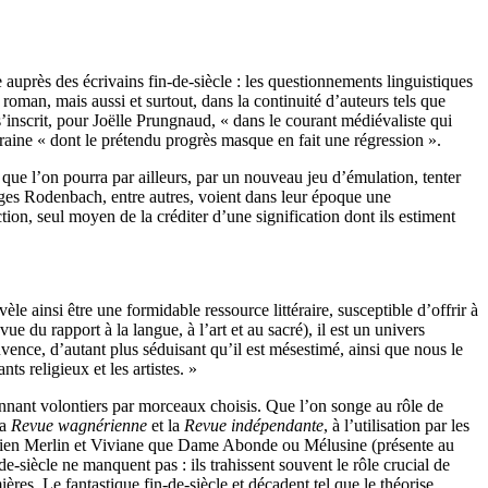
auprès des écrivains fin-de-siècle : les questionnements linguistiques
rt roman, mais aussi et surtout, dans la continuité d’auteurs tels que
’inscrit, pour Joëlle Prungnaud, « dans le courant médiévaliste qui
raine « dont le prétendu progrès masque en fait une régression ».
e que l’on pourra par ailleurs, par un nouveau jeu d’émulation, tenter
orges Rodenbach, entre autres, voient dans leur époque une
tion, seul moyen de la créditer d’une signification dont ils estiment
 ainsi être une formidable ressource littéraire, susceptible d’offrir à
e du rapport à la langue, à l’art et au sacré), il est un univers
uvence, d’autant plus séduisant qu’il est mésestimé, ainsi que nous le
s religieux et les artistes. »
nant volontiers par morceaux choisis. Que l’on songe au rôle de
a
Revue wagnérienne
et la
Revue indépendante
, à l’utilisation par les
ussi bien Merlin et Viviane que Dame Abonde ou Mélusine (présente au
siècle ne manquent pas : ils trahissent souvent le rôle crucial de
ères. Le fantastique fin-de-siècle et décadent tel que le théorise