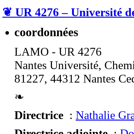
❦
UR 4276 – Université d
coordonnées
LAMO - UR 4276
Nantes Université, Chemi
81227, 44312 Nantes Ced
❧
Directrice
:
Nathalie Gr
Directrice adjointe
:
Do