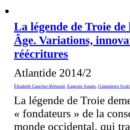
La légende de Troie de
Âge. Variations, innova
réécritures
Atlantide 2014/2
Élisabeth Gaucher-Rémond
,
Eugenio Amato
,
Giampierro Scafo
La légende de Troie deme
« fondateurs » de la consc
monde occidental, qui tra