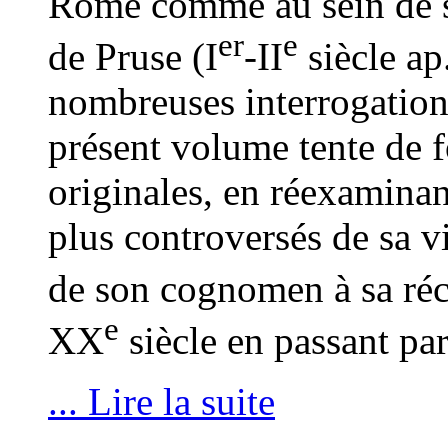
Rome comme au sein de sa
er
e
de Pruse (I
-II
siècle ap
nombreuses interrogations
présent volume tente de f
originales, en réexaminan
plus controversés de sa v
de son cognomen à sa réc
e
XX
siècle en passant pa
... Lire la suite