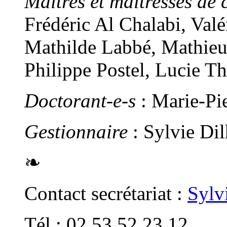
Maîtres et maîtresses de 
Frédéric Al Chalabi, Val
Mathilde Labbé, Mathieu
Philippe Postel, Lucie T
Doctorant-e-s
: Marie-Pi
Gestionnaire
: Sylvie Di
❧
Contact secrétariat :
Sylv
Tél : 02 53 52 23 12