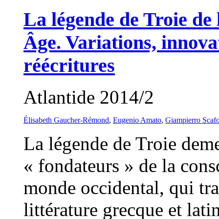
La légende de Troie de
Âge. Variations, innova
réécritures
Atlantide 2014/2
Élisabeth Gaucher-Rémond
,
Eugenio Amato
,
Giampierro Scafo
La légende de Troie deme
« fondateurs » de la consc
monde occidental, qui tra
littérature grecque et l