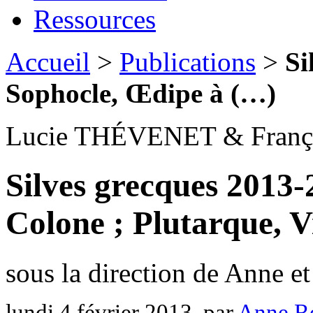
Ressources
Accueil
>
Publications
>
Si
Sophocle, Œdipe à (…)
Lucie THÉVENET & Franç
Silves grecques 2013-
Colone ; Plutarque, V
sous la direction de Anne 
lundi 4 février 2013
, par
Anne Ro