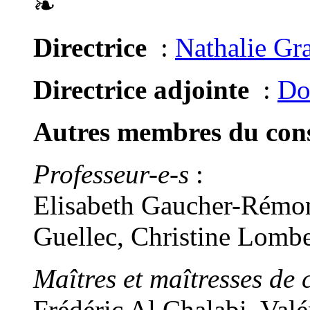
❧
Directrice
:
Nathalie Gr
Directrice adjointe
:
Do
Autres membres du conse
Professeur-e-s
:
Elisabeth Gaucher-Rémon
Guellec, Christine Lomb
Maîtres et maîtresses de 
Frédéric Al Chalabi, Val