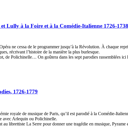
 et Lully à la Foire et à la Comédie-Italienne 1726-173
’Opéra ne cessa de le programmer jusqu’à la Révolution. À chaque repris
s, récrivant l’histoire de la manière la plus burlesque.
rot, de Polichinelle… On goûtera dans les sept parodies rassemblées ici l
odies, 1726-1779
démie royale de musique de Paris, qu’il est parodié à la Comédie-Italienn
ue avec Arlequin ou Polichinelle.
t au librettiste La Serre pour donner une tragédie en musique, Pyrame e