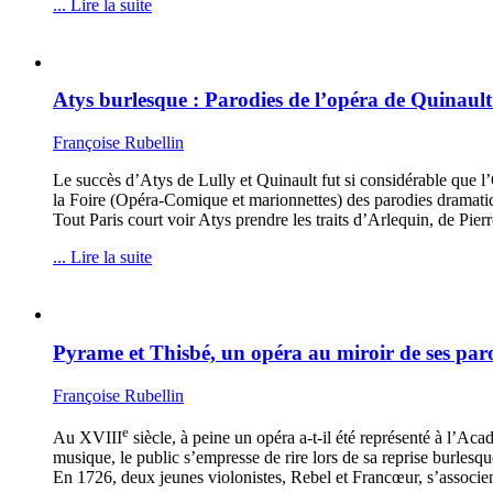
... Lire la suite
Atys burlesque : Parodies de l’opéra de Quinault
Françoise Rubellin
Le succès d’Atys de Lully et Quinault fut si considérable que l
la Foire (Opéra-Comique et marionnettes) des parodies dramatique
Tout Paris court voir Atys prendre les traits d’Arlequin, de Pier
... Lire la suite
Pyrame et Thisbé, un opéra au miroir de ses par
Françoise Rubellin
e
Au XVIII
siècle, à peine un opéra a-t-il été représenté à l’Aca
musique, le public s’empresse de rire lors de sa reprise burlesq
En 1726, deux jeunes violonistes, Rebel et Francœur, s’associen