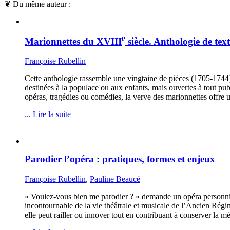
❦
Du même auteur :
e
Marionnettes du XVIII
siècle. Anthologie de text
Françoise Rubellin
Cette anthologie rassemble une vingtaine de pièces (1705-1744) q
destinées à la populace ou aux enfants, mais ouvertes à tout publ
opéras, tragédies ou comédies, la verve des marionnettes offre 
... Lire la suite
Parodier l’opéra : pratiques, formes et enjeux
Françoise Rubellin
,
Pauline Beaucé
« Voulez-vous bien me parodier ? » demande un opéra personnifi
incontournable de la vie théâtrale et musicale de l’Ancien Régim
elle peut railler ou innover tout en contribuant à conserver la 