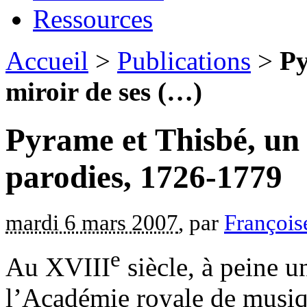
Ressources
Accueil
>
Publications
>
Py
miroir de ses (…)
Pyrame et Thisbé, un 
parodies, 1726-1779
mardi 6 mars 2007
, par
François
e
Au XVIII
siècle, à peine un
l’Académie royale de musique