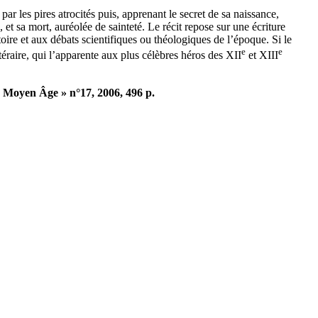
ar les pires atrocités puis, apprenant le secret de sa naissance,
, et sa mort, auréolée de sainteté. Le récit repose sur une écriture
toire et aux débats scientifiques ou théologiques de l’époque. Si le
e
e
téraire, qui l’apparente aux plus célèbres héros des XII
et XIII
s Moyen Âge » n°17, 2006, 496 p.