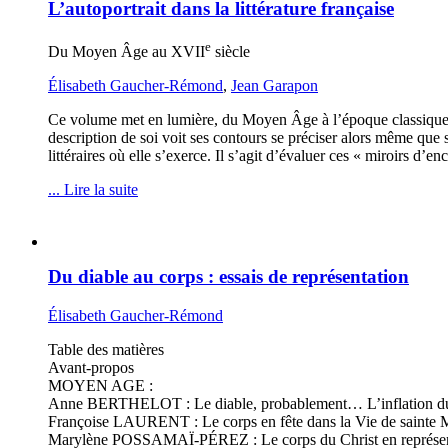
L’autoportrait dans la littérature française
e
Du Moyen Âge au XVII
siècle
Élisabeth Gaucher-Rémond
,
Jean Garapon
Ce volume met en lumière, du Moyen Âge à l’époque classique, les
description de soi voit ses contours se préciser alors même que sa
littéraires où elle s’exerce. Il s’agit d’évaluer ces « miroirs d’e
... Lire la suite
Du diable au corps : essais de représentation
Élisabeth Gaucher-Rémond
Table des matières
Avant-propos
MOYEN AGE :
Anne BERTHELOT : Le diable, probablement… L’inflation du d
Françoise LAURENT : Le corps en fête dans la Vie de sainte 
Marylène POSSAMAÏ-PÉREZ : Le corps du Christ en représen