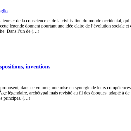
glio
urs » de la conscience et de la civilisation du monde occidental, qui tra
tte légende donnent pourtant une idée claire de l’évolution sociale et c
ythe. Dans l’un de (…)
positions, inventions
e proposent, dans ce volume, une mise en synergie de leurs compétences p
Âge légendaire, archétypal mais revisité au fil des époques, adapté à d
les principes, (…)