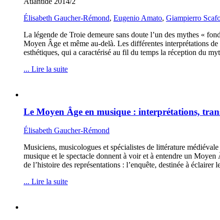
Atlantide 2014/2
Élisabeth Gaucher-Rémond
,
Eugenio Amato
,
Giampierro Scafo
La légende de Troie demeure sans doute l’un des mythes « fondate
Moyen Âge et même au-delà. Les différentes interprétations de ce
esthétiques, qui a caractérisé au fil du temps la réception du m
... Lire la suite
Le Moyen Âge en musique : interprétations, trans
Élisabeth Gaucher-Rémond
Musiciens, musicologues et spécialistes de littérature médiéval
musique et le spectacle donnent à voir et à entendre un Moyen 
de l’histoire des représentations : l’enquête, destinée à éclairer 
... Lire la suite