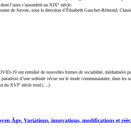
e
 dont l’aura s’assombrit au XIX
siècle.
ise de Savoie, sous la direction d’Élisabeth Gaucher-Rémond, Classiq
ID-19 ont entraîné de nouvelles formes de sociabilité, médiatisées par u
le paradoxe d’une solitude vécue sur le mode communautaire, dans les soc
e
ébut du XVI
siècle rend (…)
yen Âge. Variations, innovations, modifications et rééc