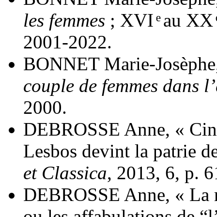
les femmes
; XVI ͤ au XX ͤ
2001-2022.
BONNET Marie-Josèphe
couple de femmes dans l’
2000.
DEBROSSE Anne, « Cingl
Lesbos devint la patrie d
et Classica
, 2013, 6, p. 
DEBROSSE Anne, « La réc
ou les affabulations de 