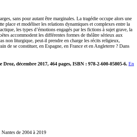
arges, sans pour autant être marginales. La tragédie occupe alors une
cette place et modéliser les relations dynamiques et complexes entre la
ctique, les types d’émotions engagés par les fictions à sujet grave, la
s poètes accommodent les différentes formes de théâtre sérieux aux
on liturgique, peut-il prendre en charge les récits religieux,
rain de se constituer, en Espagne, en France et en Angleterre ? Dans
rie Droz, décembre 2017, 464 pages, ISBN : 978-2-600-05805-6.
En
 à Nantes de 2004 à 2019