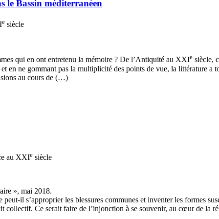
s le Bassin méditerranéen
e
I
siècle
e
 hommes qui en ont entretenu la mémoire ? De l’Antiquité au XXI
siècle, 
t en ne gommant pas la multiplicité des points de vue, la littérature a t
nsions au cours de (…)
e
nce au XXI
siècle
aire », mai 2018.
âtre peut-il s’approprier les blessures communes et inventer les formes su
 collectif. Ce serait faire de l’injonction à se souvenir, au cœur de l