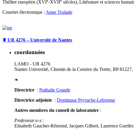
e
e
Théâtre européen (XVI
-XVII
siècles), Littérature et sciences humai
Courrier électronique :
Anne Teulade
❦
UR 4276 – Université de Nantes
coordonnées
LAMO - UR 4276
Nantes Université, Chemin de la Censive du Tertre, BP 81227
❧
Directrice
:
Nathalie Grande
Directrice adjointe
:
Dominque Peyrache-Leborgne
Autres membres du conseil de laboratoire
:
Professeur-e-s
:
Elisabeth Gaucher-Rémond, Jacques Gilbert, Laurence Guellec