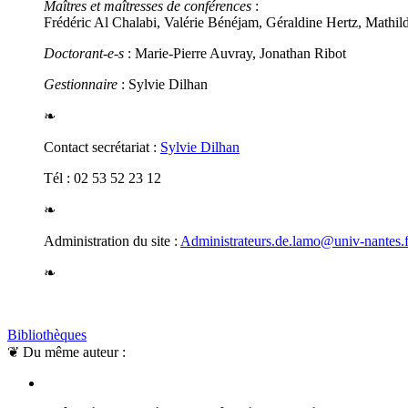
Maîtres et maîtresses de conférences
:
Frédéric Al Chalabi, Valérie Bénéjam, Géraldine Hertz, Mathi
Doctorant-e-s
: Marie-Pierre Auvray, Jonathan Ribot
Gestionnaire
: Sylvie Dilhan
❧
Contact secrétariat :
Sylvie Dilhan
Tél : 02 53 52 23 12
❧
Administration du site :
Administrateurs.de.lamo@univ-nantes.f
❧
Bibliothèques
❦
Du même auteur :