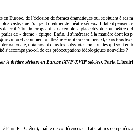
es en Europe, de l’éclosion de formes dramatiques qui se situent à ses m
plus vaste, que l’on peut qualifier de théâtre sérieux. Il fallait penser 
s de ce théâtre, interrogeant par exemple la place dévolue au théâtre dida
e parler de « drame » épique. Enfin, il s’intéresse à la manière dont le
culturel : comment un théâtre érudit ou commercial, dans tous les cas n
stoire nationale, notamment dans les puissantes monarchies qui sont en t
uité s’accompagne-t-il de ces préoccupations idéologiques nouvelles ?
e
e
ser le théâtre sérieux en Europe (XVI
-XVII
siècles)
, Paris, Librai
té Paris-Est-Créteil), maître de conférences en Littératures comparées