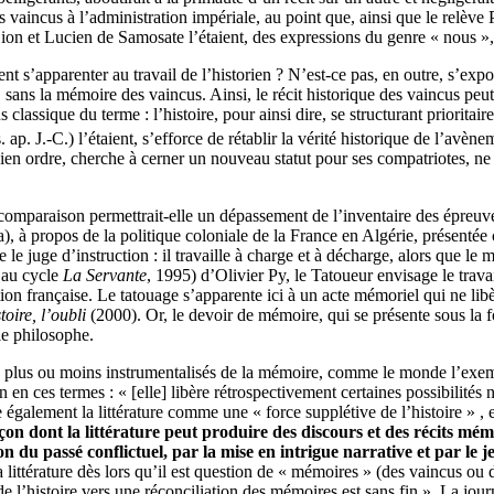
s vaincus à l’administration impériale, au point que, ainsi que le relève 
Dion et Lucien de Samosate l’étaient, des expressions du genre « nous »
ment s’apparenter au travail de l’historien ? N’est-ce pas, en outre, s’ex
sans la mémoire des vaincus. Ainsi, le récit historique des vaincus peut 
us classique du terme : l’histoire, pour ainsi dire, se structurant prior
. ap. J.-C.) l’étaient, s’efforce de rétablir la vérité historique de l’avèn
ncien ordre, cherche à cerner un nouveau statut pour ses compatriotes, n
comparaison permettrait-elle un dépassement de l’inventaire des épreuve
, à propos de la politique coloniale de la France en Algérie, présenté
 juge d’instruction : il travaille à charge et à décharge, alors que le mé
t au cycle
La Servante
, 1995) d’Olivier Py, le Tatoueur envisage le trav
ation française. Le tatouage s’apparente ici à un acte mémoriel qui ne li
toire, l’oubli
(2000). Or, le devoir de mémoire, qui se présente sous la 
 le philosophe.
ges plus ou moins instrumentalisés de la mémoire, comme le monde l’ex
on en ces termes : « [elle] libère rétrospectivement certaines possibili
e également la littérature comme une « force supplétive de l’histoire » , 
on dont la littérature peut produire des discours et des récits mémo
u passé conflictuel, par la mise en intrigue narrative et par le j
a littérature dès lors qu’il est question de « mémoires » (des vaincus ou 
de l’histoire vers une réconciliation des mémoires est sans fin ». La journ