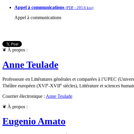
Appel à communications
(
PDF
-
295.6 kio
)
Appel à communications
❦
À propos :
Anne Teulade
Professeure en Littératures générales et comparées à l’UPEC (Universi
e
e
Théâtre européen (XVI
-XVII
siècles), Littérature et sciences humai
Courrier électronique :
Anne Teulade
❦
À propos :
Eugenio Amato