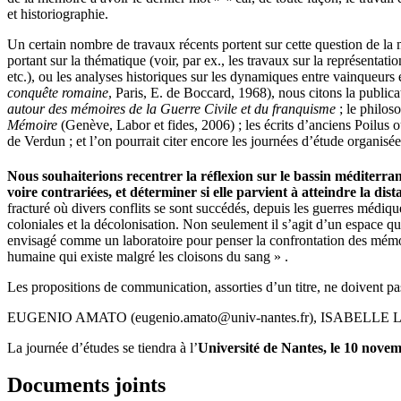
et historiographie.
Un certain nombre de travaux récents portent sur cette question de la m
portant sur la thématique (voir, par ex., les travaux sur la représenta
etc.), ou les analyses historiques sur les dynamiques entre vainqueurs
conquête romaine
, Paris, E. de Boccard, 1968), nous citons la public
autour des mémoires de la Guerre Civile et du franquisme
; le philos
Mémoire
(Genève, Labor et fides, 2006) ; les écrits d’anciens Poilus 
de Verdun ; et l’on pourrait citer encore les journées d’étude organi
Nous souhaiterions recentrer la réflexion sur le bassin méditerra
voire contrariées, et déterminer si elle parvient à atteindre la dista
fracturé où divers conflits se sont succédés, depuis les guerres médiq
coloniales et la décolonisation. Non seulement il s’agit d’un espace qu
envisagé comme un laboratoire pour penser la confrontation des mémoires
humaine qui existe malgré les cloisons du sang » .
Les propositions de communication, assorties d’un titre, ne doivent 
EUGENIO AMATO (eugenio.amato@univ-nantes.fr), ISABELLE LIG
La journée d’études se tiendra à l’
Université de Nantes, le 10 nove
Documents joints