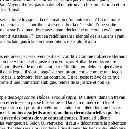
Paul Veyne, il n’est pas inhabituel de retrouver chez un historien et un
, les Romains .
poser en toute logique à la réclamation d’un autre récit ? La mémoire
en certains cas contribuer à ré-encadrer la nécessité d’une vérité
itairement sur l’examen des causes ayant déclenché un certain événement.
er
ement d’Anastase I
, tout en redéfinissant l’identité des Isauriens ayant
e s’attachant pas à la commémoration, mais plutôt à un
s endurées par les divers partis en conflit ? Comme l’observe Bernard
e comme « brutale et injuste » par François Hollande en décembre
morialiste ou le témoin sont, par définition, en pleine subjectivité ».
ail dans lequel il s’est engagé sur son propre corps comme une façon
bère pas la mémoire, bien au contraire. Un tel geste relève de ce que
forme d’une intimation ambiguë, relève de la justice et non de
emple des
Sept contre Thèbes
, évoqué
supra
. D’ailleurs, dans un travail
tés non effectuées du passé historique ». Dans un numéro du
Débat
expression qui pourrait revêtir une acuité particulière lorsque l’accès
riels moins assujettis aux injonctions circonstancielles que les
eu avec des points de vue contradictoires.
Il serait d’ailleurs
des vainqueurs). Selon Olivier Abel, il faut « déconstruire la prétention
ée d’études sera ainsi conduite à questionner les liens entre littérature