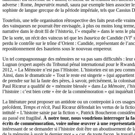
adverse : Rome,
Imperatrix mundi
, saura par exemple bien associer le
sophiste de langue grecque de la période impériale, tels que Cassius 
Toutefois, une telle organisation rétrospective des faits peut-elle vrai
des vainqueurs ne pourrait être envisagée, à plus ou moins long terme, 
narrative dans le droit fil de l’
historia
, l’« enquête » dans le sens le pl
e
De la sorte, un récit des vaincus tel que les
Isaurica
de Candide (VI
s
perdu le contrôle sur le trône d’Orient : Candide, représentant de l’a
repositionnement des Isauriens sous le nouveau empereur.
Un tel compagnonnage des mémoires ne va pas sans difficultés : leur 
Lugnan (expert auprès du Tribunal pénal international pour le Rwanda)
2012, « La Mémoire n’est pas l’Histoire. L’historien est un peu comme le
Ainsi, dans le dramaticule « Tout le reste est singerie » (qui appartien
de prendre sur lui la faute des pères, à savoir, précisément, la colonis
Paul Ricœur a qualifié de « mémoire blessée » dans
La Mémoire, l’his
l’histoire : c’est bien cette « ère de la commémoration » qui inquiétait
La littérature peut proposer un antidote ou un contrepoint à ces usa
précédent,
Temps et récit
, Paul Ricœur défendait les vertus de la ficti
intitulé « L’histoire saisie par la fiction », Patrick Boucheron considèr
au passé est fragilisé.
À notre tour, nous voudrions interroger la faç
écrits de commémoration, voire même œuvrer à une représentation d
intéressant de se demander si l’histoire doit être un aboutissement de l
de la mémoire à avoir le dernier mot » « car, de toute façon, le travail 