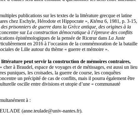
iples publications sur les textes de la littérature grecque et latine
arbares chez Eschyle, Hérodote et Hippocrate »,
Ktéma
6, 1981, p. 3-15,
 des prisonniers de guerre dans la Grèce antique, des origines à la
 concentre sur
La construction démocratique à l’épreuve des conflits
lications épistémologiques de la pensée de Ricœur dans
La Juste
articulièrement en 2016 à l’occasion de la commémoration de la bataille
ociales de Lille autour du thème « guerre et mémoire ».
a littérature peut servir la construction de mémoires contraires,
» cher à Braudel, espace de voyages et de métissages, est aussi un lieu
res puniques, les croisades, la guerre de course, les conquêtes
ncentre un précipité de cas de conflits, mais il pourra également être
culturelle oscille entre divisions et utopie d’une « communauté
multanément à :
LADE (anne.teulade@univ-nantes.fr).