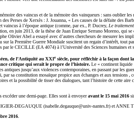
émoire des vaincus et de la mémoire des vainqueurs : sans oublier les mult
tion des Perses de Xerxès : J. Jouanna, « Les causes de la défaite des B
 et vaincus à l’époque antique (comme, par ex., P. Ducrey,
Le traitement
ation, en juin 2013, de la thèse de Juan Enrique Serrano Moreno, qui se
ophe Olivier Abel a essayé avec d’autres chercheurs de mesurer les imp
ou sur la Première Guerre Mondiale suscitent un regain d’intérêt, tout p
sées par le CECILLE (EA 4074) à l’Université des Sciences humaines et s
e
néen, de l’Antiquité au XXI
siècle, pour réfléchir à la façon dont l
nce critique qui serait le propre de l’histoire.
Le « continent liquide 
ues antiques jusqu’aux violences contemporaines, en passant par les guer
i, par sa constitution mosaïque propice aux échanges et aux tensions , co
 et la possibilité de tisser des dialogues, tant l’histoire de cette aire 
pas excéder une demi-page. Elles sont à envoyer
avant le 15 mai 2016
si
IER-DEGAUQUE (isabelle.degauque@univ-nantes.fr) et ANNE TEU
mbre 2016
.