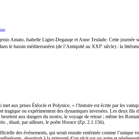
que
nio Amato, Isabelle Ligier-Degauqe et Anne Teulade. Cette journée se
e
ans le bassin méditerranéen (de l’Antiquité au XXI
siècle) : la littéra
 met aux prises Étéocle et Polynice, « l’histoire est écrite par les vain
 sort tragique ou expérimentent des dynamiques inversées. Les deux fils
se heurtent aux dangers du
nostos
, le voyage de retour ; même les Romain
tio
, disait, par ailleurs, le poète Horace (
Ep
. 2.1.156).
 officielle des événements, qui serait ensuite entérinée comme l’unique ve
ligérants, aboutirait à la primauté d’un récit sur un autre et négligerait