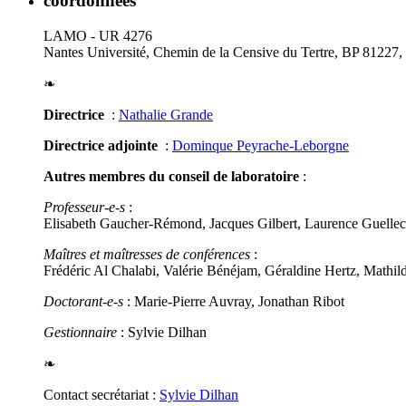
coordonnées
LAMO - UR 4276
Nantes Université, Chemin de la Censive du Tertre, BP 81227
❧
Directrice
:
Nathalie Grande
Directrice adjointe
:
Dominque Peyrache-Leborgne
Autres membres du conseil de laboratoire
:
Professeur-e-s
:
Elisabeth Gaucher-Rémond, Jacques Gilbert, Laurence Guellec
Maîtres et maîtresses de conférences
:
Frédéric Al Chalabi, Valérie Bénéjam, Géraldine Hertz, Mathi
Doctorant-e-s
: Marie-Pierre Auvray, Jonathan Ribot
Gestionnaire
: Sylvie Dilhan
❧
Contact secrétariat :
Sylvie Dilhan