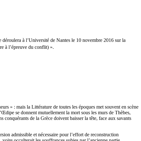
 déroulera à l’Université de Nantes le 10 novembre 2016 sur la
ture à l’épreuve du conflit) ».
queurs » : mais la Littérature de toutes les époques met souvent en scène
 d’Œdipe se donnent mutuellement la mort sous les murs de Thèbes,
s conquérants de la Grèce doivent baisser la tête, face aux savants
rsion admissible et nécessaire pour l’effort de reconstruction
, voire occulterait les souffrances subies par l’ancienne partie