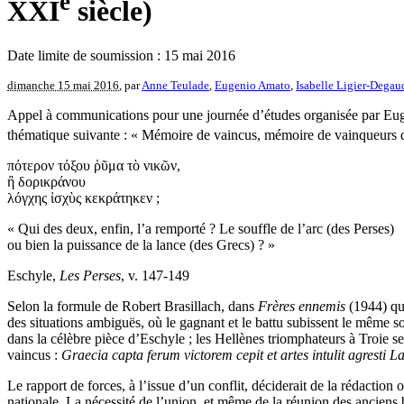
e
XXI
siècle)
Date limite de soumission : 15 mai 2016
dimanche 15 mai 2016
, par
Anne Teulade
,
Eugenio Amato
,
Isabelle Ligier-Degau
Appel à communications pour une journée d’études organisée par Euge
thématique suivante : « Mémoire de vaincus, mémoire de vainqueurs d
πότερον τόξου ῥῦμα τὸ νικῶν,
ἢ δορικράνου
λόγχης ἰσχὺς κεκράτηκεν ;
« Qui des deux, enfin, l’a remporté ? Le souffle de l’arc (des Perses)
ou bien la puissance de la lance (des Grecs) ? »
Eschyle,
Les Perses
, v. 147-149
Selon la formule de Robert Brasillach, dans
Frères ennemis
(1944) qui
des situations ambiguës, où le gagnant et le battu subissent le même
dans la célèbre pièce d’Eschyle ; les Hellènes triomphateurs à Troie 
vaincus :
Graecia capta ferum victorem cepit et artes intulit agresti La
Le rapport de forces, à l’issue d’un conflit, déciderait de la rédaction
nationale. La nécessité de l’union, et même de la réunion des anciens bel