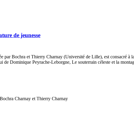
ature de jeunesse
ar Bochra et Thierry Charnay (Université de Lille), est consacré à la d
ui de Dominique Peyrache-Leborgne, Le souterrain céleste et la montagn
e Bochra Charnay et Thierry Charnay