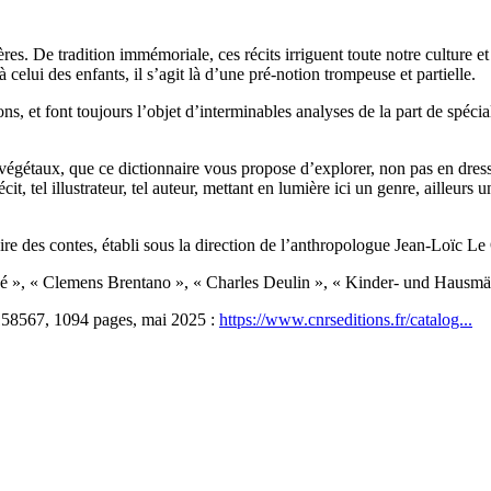
es. De tradition immémoriale, ces récits irriguent toute notre culture et
elui des enfants, il s’agit là d’une pré-notion trompeuse et partielle.
s, et font toujours l’objet d’interminables analyses de la part de spéciali
végétaux, que ce dictionnaire vous propose d’explorer, non pas en dress
récit, tel illustrateur, tel auteur, mettant en lumière ici un genre, ailleu
re des contes, établi sous la direction de l’anthropologue Jean-Loïc Le
é », « Clemens Brentano », « Charles Deulin », « Kinder- und Hausmä
58567, 1094 pages, mai 2025 :
https://www.cnrseditions.fr/catalog...