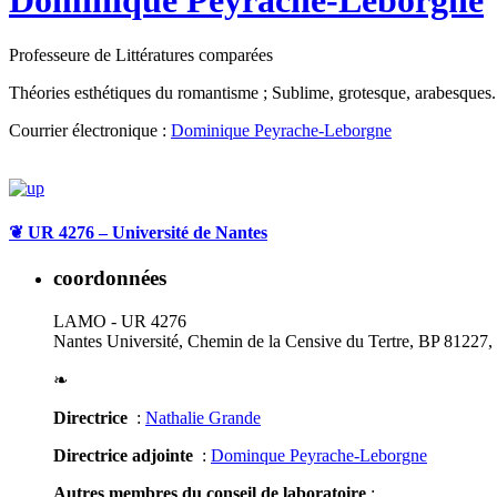
Dominique Peyrache-Leborgne
Professeure de Littératures comparées
Théories esthétiques du romantisme ; Sublime, grotesque, arabesques. R
Courrier électronique :
Dominique Peyrache-Leborgne
❦
UR 4276 – Université de Nantes
coordonnées
LAMO - UR 4276
Nantes Université, Chemin de la Censive du Tertre, BP 81227
❧
Directrice
:
Nathalie Grande
Directrice adjointe
:
Dominque Peyrache-Leborgne
Autres membres du conseil de laboratoire
: