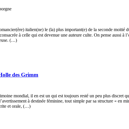
borgne
omancier(ère) italien(ne) le (la) plus important(e) de la seconde moitié
consacrée à celle qui est devenue une auteure culte. On pense aussi à l
ieuse. (…)
 Holle des Grimm
rimoine mondial, il en est un qui est toujours resté un peu plus discret
’avertissement à destinée féminine, tout simple par sa structure « en mir
rite et orale, (…)