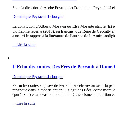
Sous la direction d’André Peyronie et Dominique Peyrache-Le
Dominique Peyrache-Leborgne
La conviction d’Alberto Moravia qu’Elsa Morante était le (la) r
biographie récente (2018), en français, que René de Ceccatty a 
a nourri le rapport à la littérature de l’autrice de L’Amie prodig
... Lire la suite
L’Écho des contes. Des Fées de Perrault à Dame
Dominique Peyrache-Leborgne
Parmi les contes en prose de Perrault, si célèbres au sein du pat
répandue dans le monde entier : il s’agit des Fées, conte moral d
épuré. Sur ce canevas bien connu du Classicisme, la tradition éc
... Lire la suite