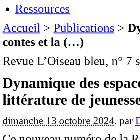
Ressources
Accueil
>
Publications
>
Dy
contes et la (…)
Revue L’Oiseau bleu, n° 7 
Dynamique des espaces
littérature de jeuness
dimanche 13 octobre 2024
, par
Ce nouveau numéro de la 