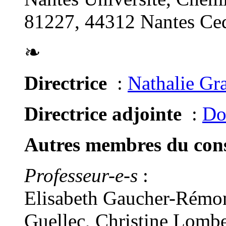
81227, 44312 Nantes Ced
❧
Directrice
:
Nathalie Gr
Directrice adjointe
:
Do
Autres membres du conse
Professeur-e-s
:
Elisabeth Gaucher-Rémon
Guellec, Christine Lomb