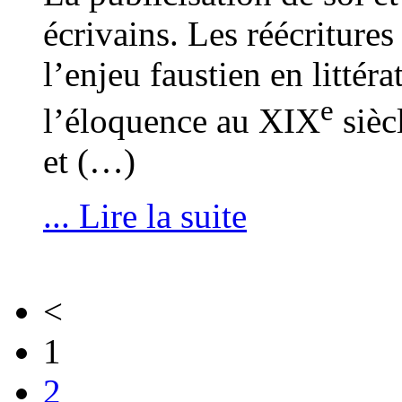
écrivains. Les réécriture
l’enjeu faustien en litté
e
l’éloquence au XIX
sièc
et (…)
... Lire la suite
<
1
2