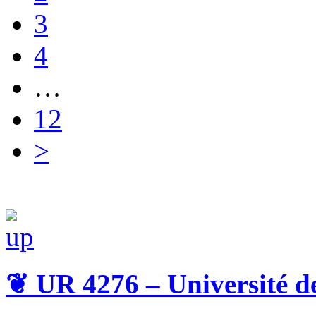
3
4
…
12
>
❦
UR 4276 – Université d