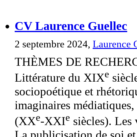
CV Laurence Guellec
2 septembre 2024,
Laurence 
THÈMES DE RECHERCHE
e
Littérature du XIX
siècle
sociopoétique et rhétoriqu
imaginaires médiatiques, i
e
e
(XX
-XXI
siècles). Les v
La publicisation de soi e